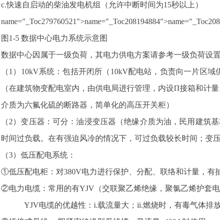
c.快速自启动的柴油发电机组（允许中断时间为15秒以上）
name="_Toc279760521">name="_Toc208194884">name="_T
图1-5 数据中心电力系统示意图
数据中心因属于一级负荷，其电力供电方案请参考一级负荷设
（1）10kV系统：包括开闭所（10kV配电站，负责向一
（在建筑物变配电室内，由供电局进行管理，内设П接箱和计
介质为六氟化硫的断路器，简单化的高压开关柜）
（2）变压器：可分：油浸变压器（绝缘介质为油，民用建筑基
时间过负载。在有强迫风冷的情况下，可过负载较长时间；变
（3）低压配电系统：
①低压配电柜：对380V电力进行保护、分配、联络和计量，有
②电力电缆：常用的有YJV（交联聚乙烯绝缘，聚氯乙烯护套
YJV电缆的优越性：i.载流量大；ii.燃烧时，有毒气体排放少