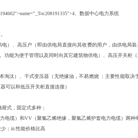
oc208194602">name="_Toc208191335">4、数据中心电力系统
置。
片区域供电）、高压户（即由供电局直接向其收费的用户，由供电局
量。功能为便于管理以及同时向其它建筑物供电）、高压开关柜（
本淘汰）、干式变压器（无绝缘油，不易燃烧 ；主要性能取决
压器可以和低压开关柜直接连接）
抽屉式，固定式多种；
电力电缆）和VV（聚氯乙烯绝缘，聚氯乙烯护套电力电缆）两种
；iii.性能价格比高