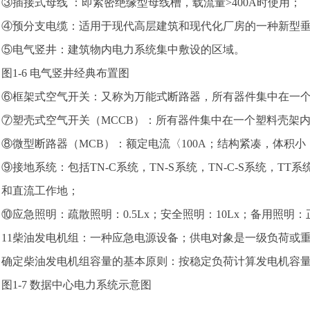
③插接式母线 ：即紧密绝缘型母线槽，载流量>400A时使用；
④预分支电缆：适用于现代高层建筑和现代化厂房的一种新型垂
⑤电气竖井：建筑物内电力系统集中敷设的区域。
图1-6 电气竖井经典布置图
⑥框架式空气开关：又称为万能式断路器，所有器件集中在一个
⑦塑壳式空气开关（MCCB）：所有器件集中在一个塑料壳架
⑧微型断路器（MCB）：额定电流〈100A；结构紧凑，体积
⑨接地系统：包括TN-C系统，TN-S系统，TN-C-S系统，
和直流工作地；
⑩应急照明：疏散照明：0.5Lx；安全照明：10Lx；备用照明：正
11柴油发电机组：一种应急电源设备；供电对象是一级负荷或
确定柴油发电机组容量的基本原则：按稳定负荷计算发电机容
图1-7 数据中心电力系统示意图