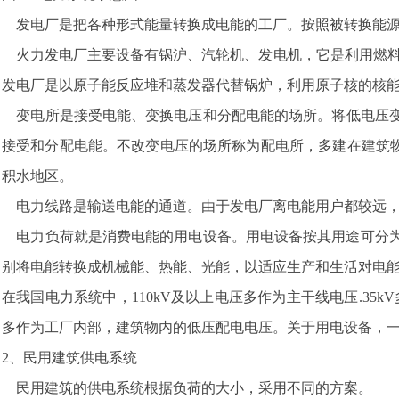
发电厂是把各种形式能量转换成电能的工厂。按照被转换能源
火力发电厂主要设备有锅沪、汽轮机、发电机，它是利用燃料
发电厂是以原子能反应堆和蒸发器代替锅炉，利用原子核的核
变电所是接受电能、变换电压和分配电能的场所。将低电压变
接受和分配电能。不改变电压的场所称为配电所，多建在建筑
积水地区。
电力线路是输送电能的通道。由于发电厂离电能用户都较远，
电力负荷就是消费电能的用电设备。用电设备按其用途可分为;
别将电能转换成机械能、热能、光能，以适应生产和生活对电能
在我国电力系统中，110kV及以上电压多作为主干线电压.35k
多作为工厂内部，建筑物内的低压配电电压。关于用电设备，一般是3
2、民用建筑供电系统
民用建筑的供电系统根据负荷的大小，采用不同的方案。